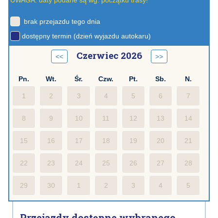
UWAGA: daty podane są wg. początku trasy!
brak przejazdu tego dnia
dostępny termin (dzień wyjazdu autokaru)
Czerwiec 2026
<<
>>
Pn.
Wt.
Śr.
Czw.
Pt.
Sb.
N.
1
2
3
4
5
6
7
8
9
10
11
12
13
14
15
16
17
18
19
20
21
22
23
24
25
26
27
28
29
30
1
2
3
4
5
Przejazdy dostępne wybranego