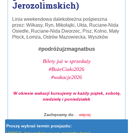
Jerozolimskich)
Linia weekendowa dalekobieżna pośpieszna
przez: Wilkasy, Ryn, Mikołajki, Ukta, Ruciane-Nida
Osiedle, Ruciane-Nida Dworzec, Pisz, Kolno, Mały
Płock, Łomża, Ostrów Mazowiecka, Wyszków
#podróżujzmagnatbus
Bilety już w sprzedaży
#BożeCiało2026
#wakacje2026
W okresie wakacji kursujemy w każdy piątek, sobotę,
niedzielę i poniedziałek
Zachęcamy do
…
więcej
Proszę wybrać termin przejazdu: