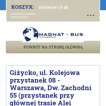
KOSZYK:
0 biletów ( 0 zł)
---
rezerwacja biletów
ważna przez:
POWRÓT NA STRONĘ GŁÓWNĄ
Giżycko, ul. Kolejowa
przystanek 08 -
Warszawa, Dw. Zachodni
55 (przystanek przy
głównej trasie Alei