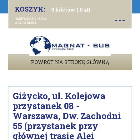
KOSZYK:
0 biletów ( 0 zł)
---
rezerwacja biletów
ważna przez:
POWRÓT NA STRONĘ GŁÓWNĄ
Giżycko, ul. Kolejowa
przystanek 08 -
Warszawa, Dw. Zachodni
55 (przystanek przy
głównej trasie Alei