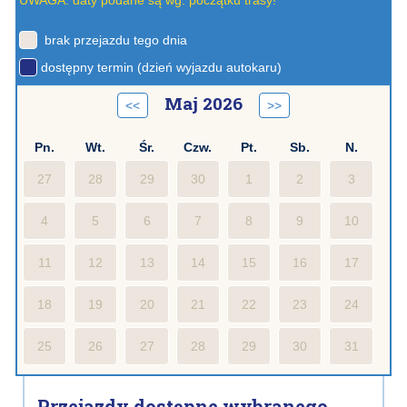
UWAGA: daty podane są wg. początku trasy!
brak przejazdu tego dnia
dostępny termin (dzień wyjazdu autokaru)
Maj 2026
<<
>>
Pn.
Wt.
Śr.
Czw.
Pt.
Sb.
N.
27
28
29
30
1
2
3
4
5
6
7
8
9
10
11
12
13
14
15
16
17
18
19
20
21
22
23
24
25
26
27
28
29
30
31
Przejazdy dostępne wybranego