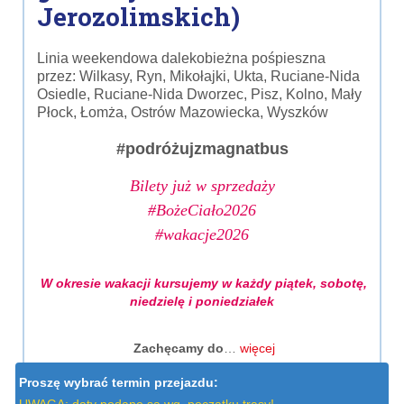
Jerozolimskich)
Linia weekendowa dalekobieżna pośpieszna
przez: Wilkasy, Ryn, Mikołajki, Ukta, Ruciane-Nida
Osiedle, Ruciane-Nida Dworzec, Pisz, Kolno, Mały
Płock, Łomża, Ostrów Mazowiecka, Wyszków
#podróżujzmagnatbus
Bilety już w sprzedaży
#BożeCiało2026
#wakacje2026
W okresie wakacji kursujemy w każdy piątek, sobotę,
niedzielę i poniedziałek
Zachęcamy do
…
więcej
Proszę wybrać termin przejazdu: